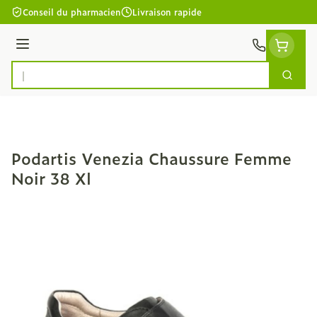
Aller au contenu
Conseil du pharmacien
Livraison rapide
Menu
Cherc
Rechercher
Podartis Venezia Chaussure Femme
Noir 38 Xl