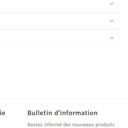
e
Eau micellaire
Yeux
us
Afficher plus
nti-insectes
Senteur
ie
Bulletin d’information
Restez informé des nouveaux produits