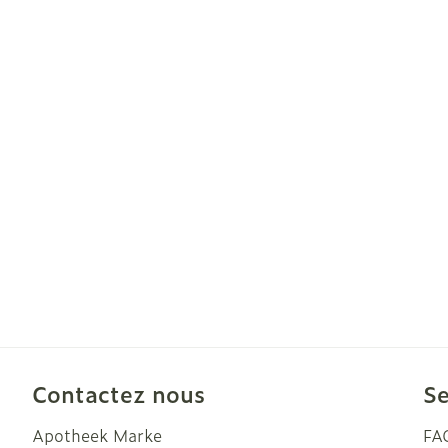
Cheveux
Piluliers et ac
Soins du visa
Taches de pig
Peau sensible
irritée
Peau mixte
Peau terne
Afficher plus
Contactez nous
Se
Apotheek Marke
FA