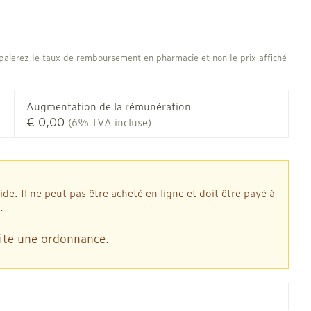
Afficher plus
 oiseaux
Soins des plaies
us
Afficher plus
us
oins
Tests de diagnostic
aierez le taux de remboursement en pharmacie et non le prix affiché
stress
Puces et tiques
Gorge et bouche
Alcootest
Comprimés à sucer
Oreilles
Augmentation de la rémunération
thérapie -
Tensiomètre
Bouche, gueule ou bec
€ 0,00
(6% TVA incluse)
outtes
Spray - solution
d
laire
Bouchons d'oreilles
Test de cholestérol
ansements
Nettoyage des oreilles
Cardiofréquencemètre
s médicaux
l
Gouttes auriculaires
Afficher plus
. Il ne peut pas être acheté en ligne et doit être payé à
us
.
ite une ordonnance.
Matériel paramédical
 coagulant du
Hémorroïdes
mie
Respiration et oxygène
mie
Salle de bains