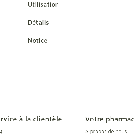
Utilisation
Soin intim
Ombres à paupières
Massage
Afficher plus
Détails
cessoires
Masques chirurgique
Afficher pl
Notice
ge
Compléments
Répulsifs a
nutritionnels
mentation
 - peau
rvice à la clientèle
Votre pharmac
Q
A propos de nous