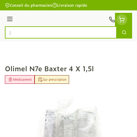
Aller au contenu
Conseil du pharmacien
Livraison rapide
Menu
Cherc
Rechercher
Olimel N7e Baxter 4 X 1,5l
Médicament
Sur prescription