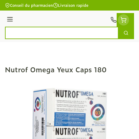
Aller au contenu
Conseil du pharmacien
Livraison rapide
Menu
Cherc
Rechercher
Nutrof Omega Yeux Caps 180