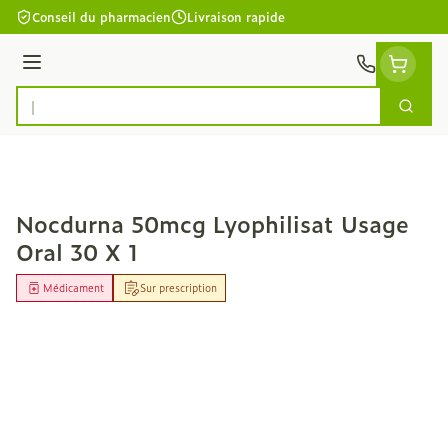
Aller au contenu
Conseil du pharmacien
Livraison rapide
Menu
Cherc
Rechercher
Nocdurna 50mcg Lyophilisat Usage
Oral 30 X 1
Médicament
Sur prescription