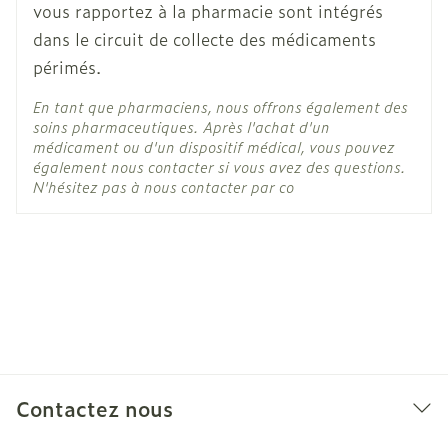
25°C)
vous rapportez à la pharmacie sont intégrés
difficultés respiratoires, un gonflement des
Max. 50 mg/kg par jour.
dans le circuit de collecte des médicaments
lèvres, de la gorge et de la langue, et une
La dose quotidienne totale doit être répartie en
périmés.
hypotension nécessitant un traitement
trois prises et l'intervalle maximal entre les
d'urgence)
doses ne doit pas dépasser 12 heures.
En tant que pharmaciens, nous offrons également des
soins pharmaceutiques. Après l'achat d'un
Douleurs neuropathiques périphériques
devenir dépendant de Neurontin (" dépendance
médicament ou d'un dispositif médical, vous pouvez
ADULTES
au médicament ")
également nous contacter si vous avez des questions.
Titration initiale:
N'hésitez pas à nous contacter par co
Jour 1: 1 x 300 mg.
Jour 2: 2 x 300 mg.
Jour 3: 3 x 300 mg.
OU 3 x 300 mg par jour à partir du jour 1.
Contactez nous
A prendre au moment ou en dehors des repas,