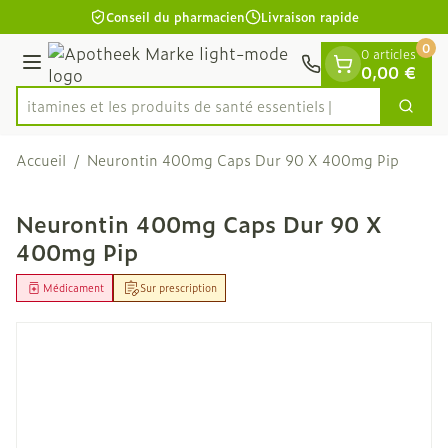
Diapositive 1 de 1
Aller au contenu
Conseil du pharmacien
Livraison rapide
0
0 articles
Menu
0,00 €
es vitamines et les produits de santé essentiels
Cherc
Rechercher
Accueil
/
Neurontin 400mg Caps Dur 90 X 400mg Pip
Neurontin 400mg Caps Dur 90 X
400mg Pip
Médicament
Sur prescription