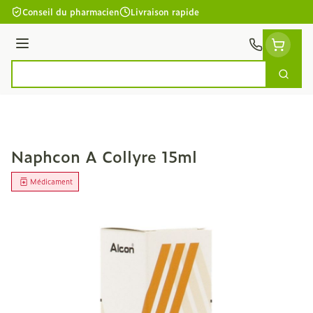
Aller au contenu
Conseil du pharmacien
Livraison rapide
Menu
Cherc
Rechercher
Naphcon A Collyre 15ml
Médicament