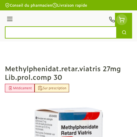
Aller au contenu
Conseil du pharmacien
Livraison rapide
Menu
Cherc
Rechercher
Methylphenidat.retar.viatris 27mg
Lib.prol.comp 30
Médicament
Sur prescription