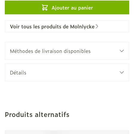
Ajouter au panier
Voir tous les produits de Molnlycke
Méthodes de livraison disponibles
Détails
Produits alternatifs
Il est possible de naviguer entre les éléments du carro
Appuyer sur pour sauter le carrousel
Appuyez sur cette touche pour accéder à la navigation