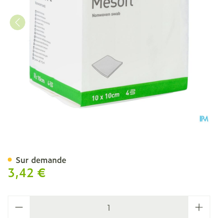
Mesoft S Cp N/st 4c 10,0
Sur demande
3,42 €
Quantité