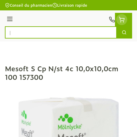
Aller au contenu
Conseil du pharmacien
Livraison rapide
Menu
Cherc
Rechercher
Mesoft S Cp N/st 4c 10,0x10,0cm
100 157300