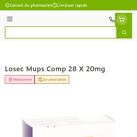
Aller au contenu
Conseil du pharmacien
Livraison rapide
Menu
Cherc
Rechercher
Losec Mups Comp 28 X 20mg
Médicament
Sur prescription