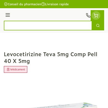
Aller au contenu
Conseil du pharmacien
Livraison rapide
Menu
Cherc
Rechercher
Levocetirizine Teva 5mg Comp Pell
40 X 5mg
Médicament