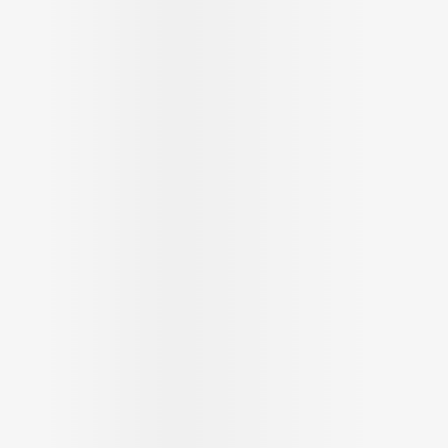
Autobronzants
Rasage