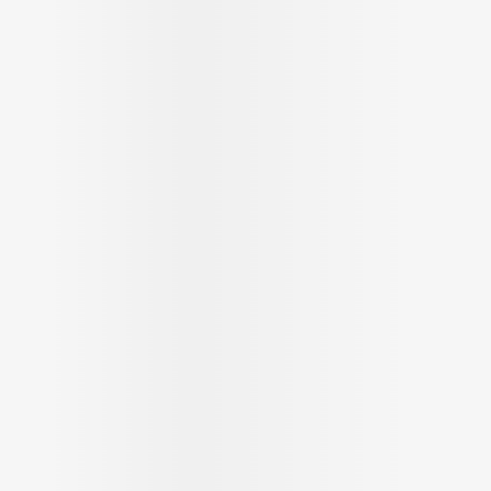
Soin intim
Ombres à paupières
Massage
Afficher plus
cessoires
Masques chirurgique
Afficher pl
ge
Compléments
Répulsifs a
nutritionnels
mentation
 - peau