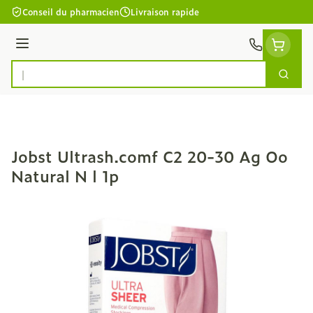
Aller au contenu
Conseil du pharmacien
Livraison rapide
Menu
Cherc
Rechercher
Jobst Ultrash.comf C2 20-30 Ag Oo
Natural N l 1p