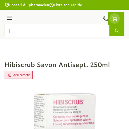
Aller au contenu
Conseil du pharmacien
Livraison rapide
Menu
Cherc
Rechercher
Hibiscrub Savon Antisept. 250ml
Médicament