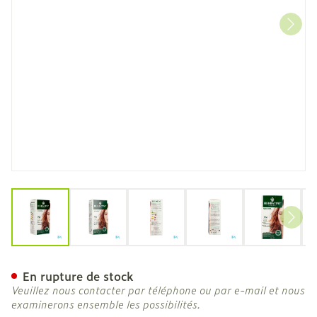
View larger image
View larger image
View larger image
View larger image
View la
Herbatint 7m Blond Acajo
En rupture de stock
Veuillez nous contacter par téléphone ou par e-mail et nous
examinerons ensemble les possibilités.