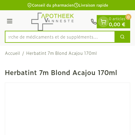
Diapositive 1 de 1
Aller au contenu
Conseil du pharmacien
Livraison rapide
0
0 articles
Menu
0,00 €
echerche de médicaments et de suppléments...
Cherc
Rechercher
Accueil
/
Herbatint 7m Blond Acajou 170ml
Herbatint 7m Blond Acajou 170ml