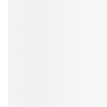
Cheveux
Piluliers et ac
Soins du visa
Taches de pig
Peau sensible
irritée
Peau mixte
Peau terne
Afficher plus