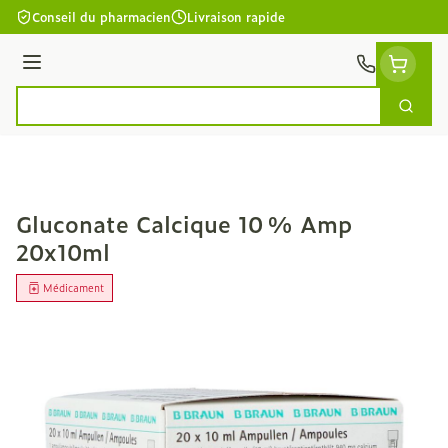
Aller au contenu
Conseil du pharmacien
Livraison rapide
Menu
Cherc
Rechercher
Gluconate Calcique 10 % Amp
20x10ml
Médicament