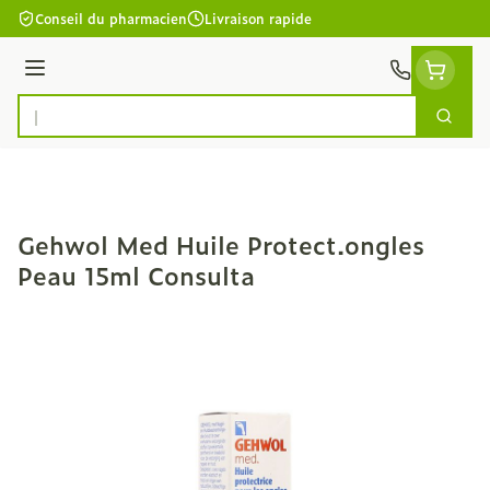
Aller au contenu
Conseil du pharmacien
Livraison rapide
Menu
Cherc
Rechercher
Gehwol Med Huile Protect.ongles
Peau 15ml Consulta