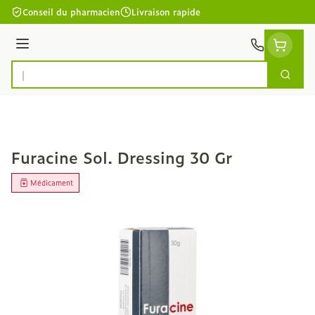
Aller au contenu
Conseil du pharmacien
Livraison rapide
Menu
Cherc
Rechercher
Furacine Sol. Dressing 30 Gr
Médicament