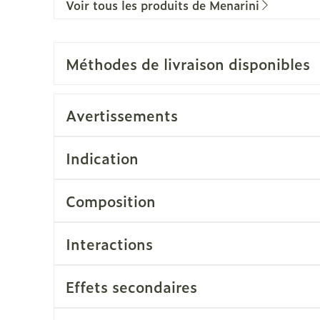
Voir tous les produits de Menarini
érosol
 spray
aiguilles
es
Ongles
Protection 
accessoire
Autres produits diabète
losités et
Vernis à ongles
Après-solei
Méthodes de livraison disponibles
Aiguilles pour seringues
ratoire
Système hormonal
Gynécolog
Mycose des ongles
Lèvres
à insuline
Rongement des ongles
Banc solair
Afficher plus
Avertissements
Renforcement des ongles
Préparation
iculations
Système nerveux
Insomnie, 
stress
Afficher plus
Afficher pl
Indication
eringues
Sondes, baxters et
Bandages 
cathéters
orthopédie
Immunité
Allergie
orthopédi
Composition
Sondes
table
Ventre
t pour les
Maquillage
Sexualité 
Accessoires pour sondes
intime
Interactions
Bras
Pinceaux et ustensiles de
Baxters
Acné
Oreille
o
s
Préservatif
maquillage
Coude
Catheters
contracept
Effets secondaires
Eye-liners
Cheville et
s
Minceur
Homeopath
Bien-être 
ge
Mascaras
Afficher pl