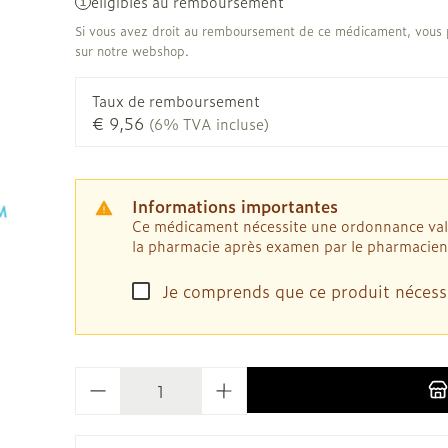
Afficher plus
éligibles au remboursement
Chat
Pigeons et
Afficher pl
Afficher pl
la catégorie Vitalité 50+
veux
Si vous avez droit au remboursement de ce médicament, vous p
sur notre webshop.
les
Homéopathie
 la catégorie Naturopathie
ile
Soins des plaies
Premiers s
ots
Muscles et articulations
Humeur et 
Taux de remboursement
Yeux
Nez
€ 9,56
(6% TVA incluse)
Feutre
Podologie
la catégorie Soins à domicile et premiers soins
Anti-infectieux
Tablettes
Nez
Yeux
Gants
Cold - Hot 
Oreilles
Yeux
Antiallergiques et anti-
Sprays - g
chaud/froi
Spray
Lavage ocu
le
Cicatrisants
inflammatoires
Informations importantes
la catégorie Animaux et insectes
èvre -
Boîtes à p
ts
Collyre
Ce médicament nécessite une ordonnance valide
Brûlures
ou
Accessoires
Décongestionnnants
la pharmacie après examen par le pharmacien
Dispositif
Crème - ge
Afficher plus
 la catégorie Médicaments
ux
Glaucome
Afficher pl
Je comprends que ce produit nécess
Yeux secs
- fil
Afficher plus
taires
ie et
Diabète
Stomie
Quantité
es
Coeur et système
Diluant et
vasculaire
sang
Glucomètre
Poche sto
sol
Bandelettes de test et
Plaque sto