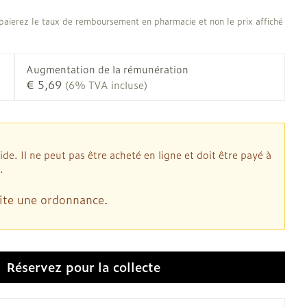
Afficher plus
 oiseaux
Soins des plaies
us
Afficher plus
us
aierez le taux de remboursement en pharmacie et non le prix affiché
oins
Tests de diagnostic
stress
Puces et tiques
Augmentation de la rémunération
Gorge et bouche
€ 5,69
(6% TVA incluse)
Alcootest
Comprimés à sucer
Oreilles
thérapie -
Tensiomètre
Bouche, gueule ou bec
outtes
Spray - solution
d
laire
Bouchons d'oreilles
Test de cholestérol
ansements
Nettoyage des oreilles
. Il ne peut pas être acheté en ligne et doit être payé à
Cardiofréquencemètre
.
s médicaux
l
Gouttes auriculaires
Afficher plus
us
ite une ordonnance.
Matériel paramédical
Réservez
pour la collecte
 coagulant du
Hémorroïdes
mie
Respiration et oxygène
mie
Salle de bains