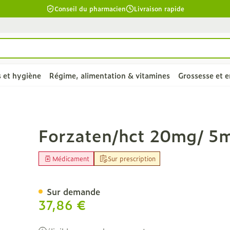
Conseil du pharmacien
Livraison rapide
s et hygiène
Régime, alimentation & vitamines
Grossesse et e
chevelu et
e
unettes
ro-
Soins du corps
Alimentation
Bébés
Prostate
Fleurs de Bach
Bas, collants et
Alimentation animale
Toux
Lèvres
Vitamines 
Enfants
Ménopaus
Huiles esse
Lingerie
Supplémen
Douleur et 
12,5mg Comp Pell 98
Forzaten/hct 20mg/ 5
chaussettes
complémen
la catégorie Beauté, soins et hygiène
alimentair
 repas
aternité
lentilles
ûres
Bain et douche
Thé, Tisane, Infusion
Sucettes et accessoires
Chien
Toux sèche
Hydratant
Poux
Soutiens-g
bébés - en
êler les
Bas
Médicament
Sur prescription
Ronflements
Muscles et 
ppétit
elles
Déodorants
Aliments pour bébés
Langes/couches
Chat
Toux grasse
Boutons de
Dents
Lingerie d
Vitamine 
biliaire et
Collants
 la catégorie Régime, alimentation & vitamines
s
ombinaisons
Problèmes cutanés, peau
Alimentation de sport
Dents
Autres animaux
Mix toux sèche - toux
Soins et h
Anti-oxyda
cuir chevelu
Sur demande
Chaussettes
irritée
grasse
îmés
aisses
Alimentation spécifique
Alimentation - lait
Vitamines 
es
37,86 €
Piluliers
Piles
Acides ami
ssement
Épilation
Massage - inhalations
complémen
la catégorie Grossesse et enfants
ants - gel &
Afficher plus
Afficher plus
Calcium
nutritionne
ts
Tisanes
Luminothé