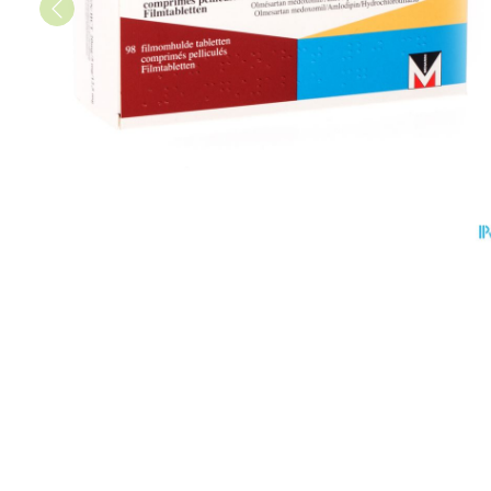
Vitalité 50+
Chiens
Afficher plus
Afficher plus
Afficher le sous-menu pour 
Soins des che
Naturopathie
Afficher plus
Huiles végéta
Afficher le sous-menu pour
Soins à domic
Griffes et sab
Peau
Soins à domicile et
Piles
premiers soins
Afficher le sous-menu pour 
Désinfecter
Bouche
Accessoires
Digestion
Mycoses
Animaux et insectes
Bouche sèche
Matériel stéri
Afficher le sous-menu pour 
Boutons de fi
Brosses à den
Pelage, peau 
antiviraux
Médicaments
électriques
plumage
Afficher le sous-menu pour
Anti-prurigne
Accessoires
interdentaires 
dentaire
Prothèses den
Aérosolthérap
oxygène
Jambes lourd
Afficher plus
appareils aéro
Tablettes