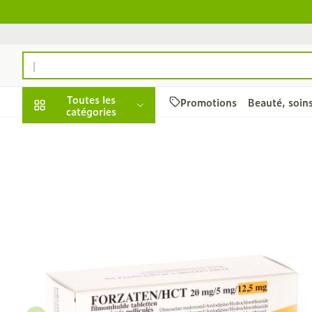
Aller au contenu
Rechercher
Toutes les
Promotions
Beauté, soin
catégories
Promotions
Beauté, soins et
Soins du cuir 
Minceur
Grossesse
Mémoire
Aromathérapi
Lentilles et l
Insectes
Système gast
Forzaten/hct 20mg/ 5mg/
hygiène
des cheveux
intestinal
Afficher le sous-menu pour 
Substituts de
Lingerie de m
Diffuseur
Produits pour 
Soins des piq
Peignes - dém
Antiacides
d'insectes
Régime, alimentation
Sexualité
Réducteur d'a
Allaitement
Huiles essenti
Lunettes
cheveux
& vitamines
Foie, vésicule 
Anti Insectes
Afficher le sous-menu pour
Ventre plat
Soins du corp
Complexe - c
Irritation du 
pancréas
Pince tiques
- cheveux ab
Brûleurs de gr
Vitamines et
Jambes lourd
Grossesse et enfants
Nausées vomi
compléments
Afficher le sous-menu pour 
Produits coiff
Afficher plus
Laxatifs
nutritionnels
Oligo-élémen
spray