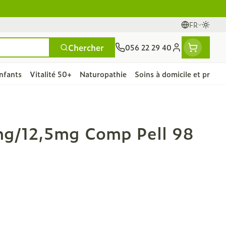
FR
Passe
Langues
Chercher
056 22 29 40
Menu client
nfants
Vitalité 50+
Naturopathie
Soins à domicile et premie
et
e
ntielles
ts
fièvre
Mains
Nutrithérapie et bien-
Vue
Gemmothérapie
Incontinence
Chevaux
Minéraux, vitamines et
mg/12,5mg Comp Pell 98
ts
être
toniques
es
s
orge
fants
Soins des mains
Alèses
Yeux
Minéraux
articulations
Bas de contention
 fièvre
e maternité
Hygiène des mains
Culottes d'incontinence
A
Nez
Vitamines
ygiene
Manucure & pédicure
Protections
nts - détox
Gorge
et
Slips absorbants
nés
Os, muscles et
ts
anatomiques
articulations
ls
rapie
Phytothérapie