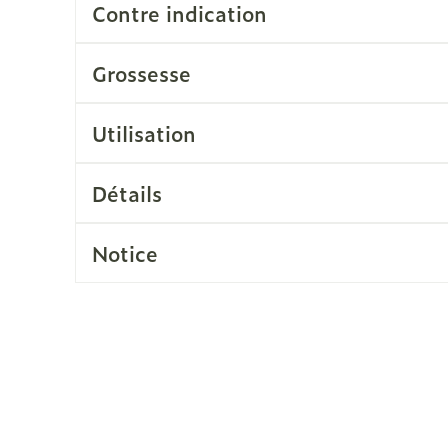
Contre indication
Soin intim
Ombres à paupières
Massage
Afficher plus
Grossesse
cessoires
Masques chirurgique
Afficher pl
Utilisation
ge
Compléments
Répulsifs a
nutritionnels
Détails
mentation
 - peau
Notice