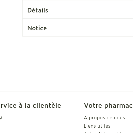
Soin intim
Détails
Ombres à paupières
Massage
Afficher plus
cessoires
Masques chirurgique
Afficher pl
Notice
ge
Compléments
Répulsifs a
nutritionnels
mentation
 - peau
rvice à la clientèle
Votre pharmac
Q
A propos de nous
Liens utiles