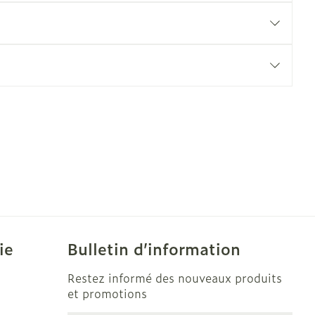
e
Eau micellaire
Yeux
us
Afficher plus
nti-insectes
Senteur
ie
Bulletin d’information
Restez informé des nouveaux produits
et promotions