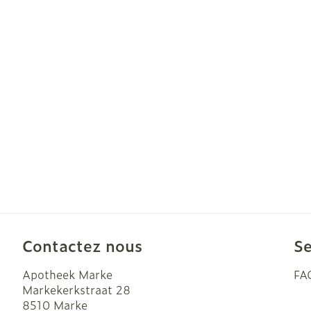
Cheveux
Piluliers et ac
Soins du visa
Taches de pig
Peau sensible
irritée
Peau mixte
Peau terne
Contactez nous
Se
Afficher plus
Apotheek Marke
FA
Markekerkstraat 28
8510
Marke