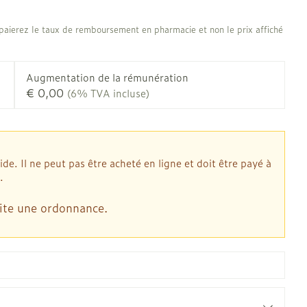
Afficher plus
 oiseaux
Soins des plaies
us
Afficher plus
us
aierez le taux de remboursement en pharmacie et non le prix affiché
oins
Tests de diagnostic
stress
Puces et tiques
Gorge et bouche
Augmentation de la rémunération
Alcootest
€ 0,00
(6% TVA incluse)
Comprimés à sucer
Oreilles
thérapie -
Tensiomètre
Bouche, gueule ou bec
outtes
Spray - solution
d
laire
Bouchons d'oreilles
Test de cholestérol
ansements
Nettoyage des oreilles
Cardiofréquencemètre
. Il ne peut pas être acheté en ligne et doit être payé à
s médicaux
l
Gouttes auriculaires
.
Afficher plus
us
ite une ordonnance.
Matériel paramédical
 coagulant du
Hémorroïdes
mie
Respiration et oxygène
mie
Salle de bains