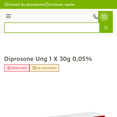
Aller au contenu
Conseil du pharmacien
Livraison rapide
Menu
Cherc
Rechercher
Diprosone Ung 1 X 30g 0,05%
Médicament
Sur prescription