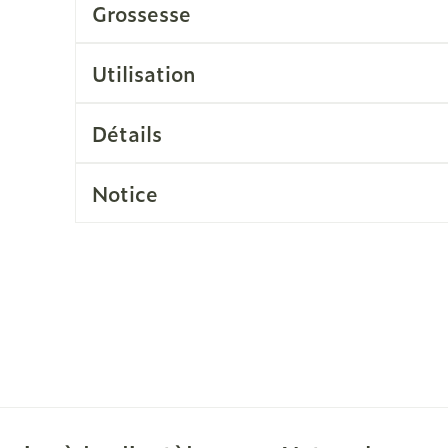
Grossesse
Soin intim
Ombres à paupières
Massage
Afficher plus
Utilisation
cessoires
Masques chirurgique
Afficher pl
Détails
ge
Compléments
Répulsifs a
nutritionnels
Notice
mentation
 - peau