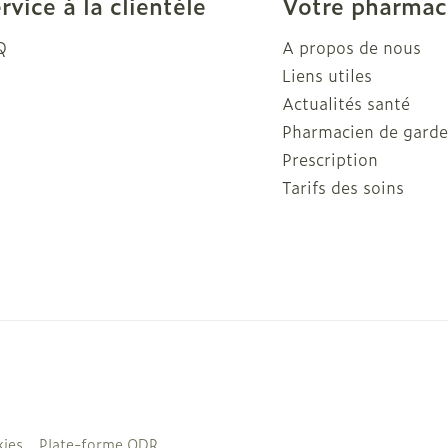
rvice à la clientèle
Votre pharmac
Autobronzants
Rasage
Q
A propos de nous
Liens utiles
Actualités santé
Pharmacien de gard
Prescription
Tarifs des soins
ies
Plate-forme ODR