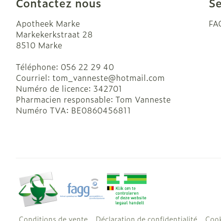
Contactez nous
Se
Ronflement
Apotheek Marke
FA
Markekerkstraat 28
8510
Marke
Téléphone:
056 22 29 40
Courriel:
tom_vanneste@
hotmail.com
Numéro de licence:
342701
Pharmacien responsable:
Tom Vanneste
Numéro TVA:
BE0860456811
Conditions de vente
Déclaration de confidentialité
Cook