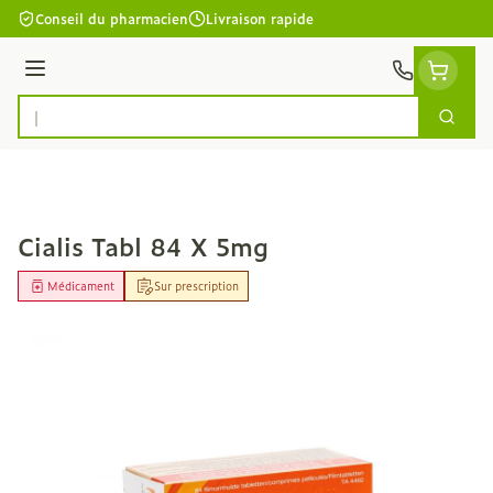
Aller au contenu
Conseil du pharmacien
Livraison rapide
Menu
Cherc
Rechercher
Cialis Tabl 84 X 5mg
Médicament
Sur prescription