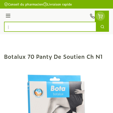
Aller au contenu
Conseil du pharmacien
Livraison rapide
Menu
Cherc
Rechercher
Botalux 70 Panty De Soutien Ch N1