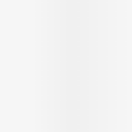
Soin intim
Ombres à paupières
Massage
Afficher plus
cessoires
Masques chirurgique
Afficher pl
ge
Compléments
Répulsifs a
nutritionnels
mentation
 - peau