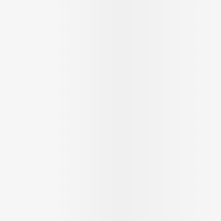
Autobronzants
Rasage