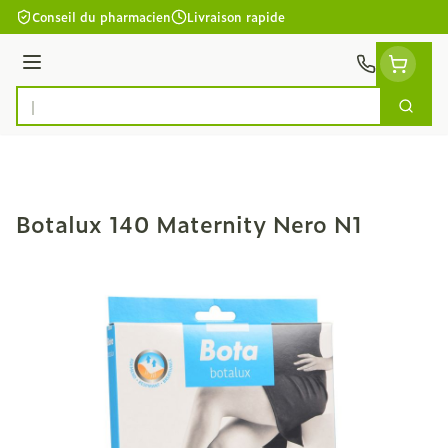
Aller au contenu
Conseil du pharmacien
Livraison rapide
Menu
Cherc
Rechercher
Botalux 140 Maternity Nero N1