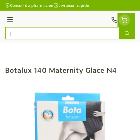
Aller au contenu
Conseil du pharmacien
Livraison rapide
Menu
Cherc
Rechercher
Botalux 140 Maternity Glace N4