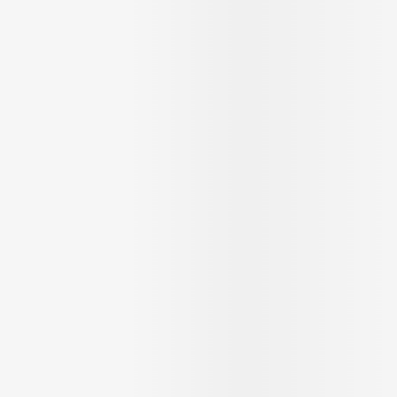
Soin intim
Ombres à paupières
Massage
Afficher plus
cessoires
Masques chirurgique
Afficher pl
ge
Compléments
Répulsifs a
nutritionnels
mentation
 - peau