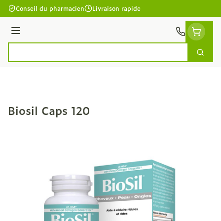
Aller au contenu
Conseil du pharmacien
Livraison rapide
Menu
Cherc
Rechercher
Biosil Caps 120