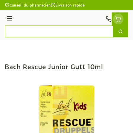
Aller au contenu
Conseil du pharmacien
Livraison rapide
Menu
Cherc
Rechercher
Bach Rescue Junior Gutt 10ml