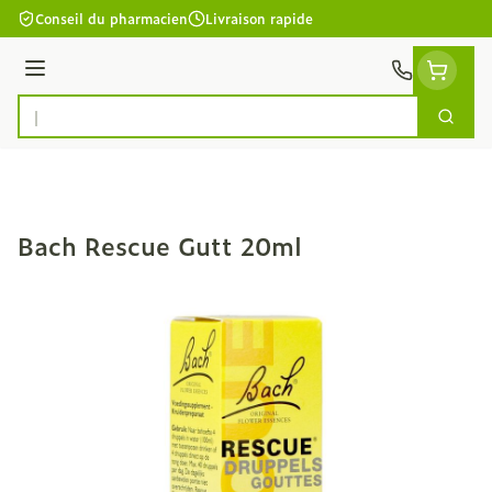
Aller au contenu
Conseil du pharmacien
Livraison rapide
Menu
Cherc
Rechercher
Bach Rescue Gutt 20ml