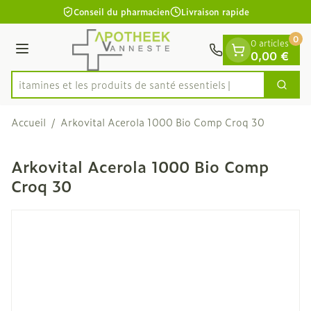
Diapositive 1 de 1
Aller au contenu
Conseil du pharmacien
Livraison rapide
0
0 articles
Menu
0,00 €
es vitamines et les produits de santé essentiels
Cherc
Rechercher
Accueil
/
Arkovital Acerola 1000 Bio Comp Croq 30
Arkovital Acerola 1000 Bio Comp
Croq 30