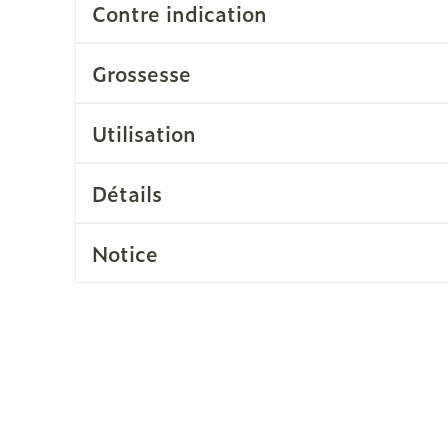
Contre indication
Soin intim
Ombres à paupières
Massage
Afficher plus
Grossesse
cessoires
Masques chirurgique
Afficher pl
Utilisation
ge
Compléments
Répulsifs a
nutritionnels
Détails
mentation
 - peau
Notice