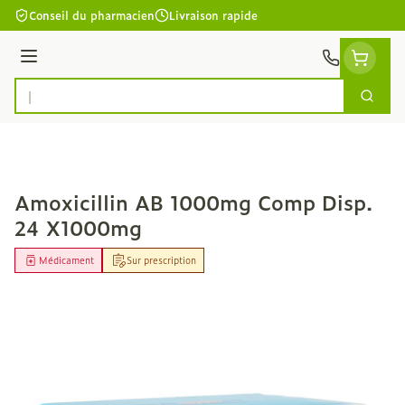
Aller au contenu
Conseil du pharmacien
Livraison rapide
Menu
Cherc
Rechercher
Amoxicillin AB 1000mg Comp Disp.
24 X1000mg
Médicament
Sur prescription