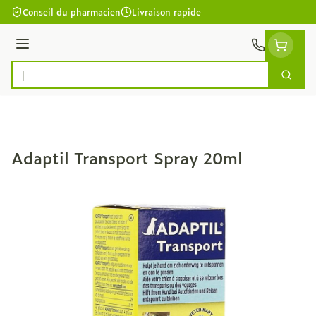
Aller au contenu
Conseil du pharmacien
Livraison rapide
Menu
Cherc
Rechercher
Adaptil Transport Spray 20ml