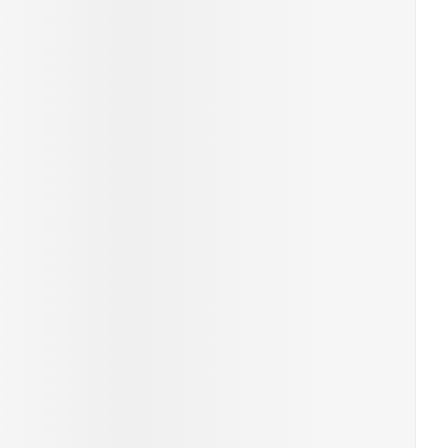
erende
Parfums en
geurproducten
CBD