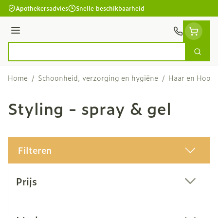
Ga naar de inhoud
Apothekersadvies
Snelle beschikbaarheid
Menu
Zoek
Product, merk, categorie...
Home
/
Schoonheid, verzorging en hygiëne
/
Haar en Hoofd
Styling - spray & gel
Filteren
Doorgaan naar productlijst
Prijs
filter