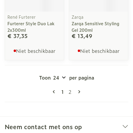
René Furterer
Zarqa
Furterer Style Duo Lak
Zarqa Sensitive Styling
2x300ml
Gel 200ml
€ 37,35
€ 13,49
Niet beschikbaar
Niet beschikbaar
Toon
per pagina
Pagina's
U lees momenteel pagina
Pagina
1
2
Neem contact met ons op