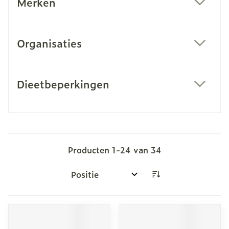
Merken
filter
Organisaties
filter
Dieetbeperkingen
filter
Producten
1
-
24
van
34
Sorteer op: