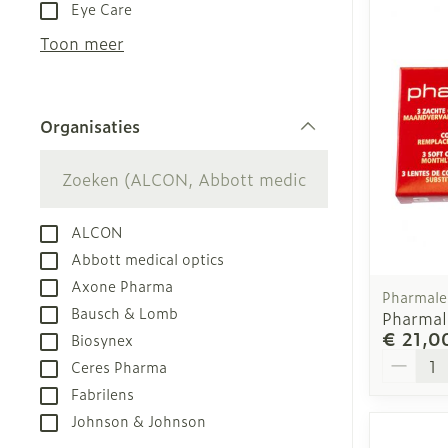
Aerosol toest
Droge voeten,
Tabletten
Eye Care
kloven
Aerosol acces
Creme, gel en
Toon meer
Blaren
Zuurstof
Eelt
Ademhalingsst
Organisaties
Eksteroog - l
filter
Toon meer
Spieren en ge
ALCON
Specifiek vo
Naalden en sp
Abbott medical optics
Axone Pharma
Infecties
Lichaamsverz
Spuiten
Pharmale
Bausch & Lomb
Pharmal
Deodorant
Oplossing voor
€ 21,0
Biosynex
Gezichtsverzo
Naalden
Aantal
Luizen
Ceres Pharma
Naalden voor 
Fabrilens
- pennaalden
Johnson & Johnson
Diagnostica
Toon meer