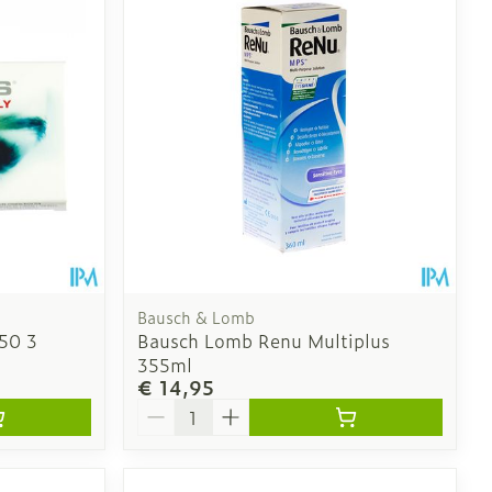
oet
geneesmiddelen
Toon meer
erende
Parfums en
geurproducten
Bausch & Lomb
50 3
Bausch Lomb Renu Multiplus
355ml
€ 14,95
Aantal
CBD