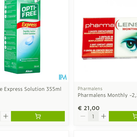
Enkel en v
Toon meer
Toon meer
rging
Supplementen
Insectenw
n
Mondmaskers
middelen
nissen
d -
uid
id
ee Express Solution 355ml
Pharmalens
Pharmalens Monthly -2,
1
€ 21,00
Aantal
Zelfbruiner
Scheren