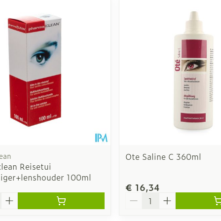
ean
Ote Saline C 360ml
lean Reisetui
niger+lenshouder 100ml
€ 16,34
Aantal