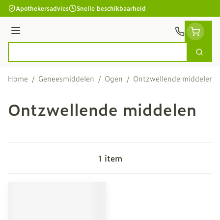
Ga naar de inhoud
Apothekersadvies
Snelle beschikbaarheid
Menu
Zoek
Product, merk, categorie...
Home
/
Geneesmiddelen
/
Ogen
/
Ontzwellende middelen
Ontzwellende middelen
1
item