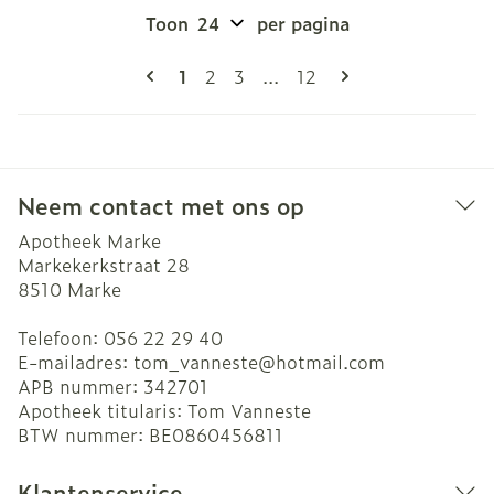
Toon
per pagina
Pagina's
U lees momenteel pagina
Pagina
Pagina
Pagina
1
2
3
...
12
Neem contact met ons op
Apotheek Marke
Markekerkstraat 28
8510
Marke
Telefoon:
056 22 29 40
E-mailadres:
tom_vanneste@
hotmail.com
APB nummer:
342701
Apotheek titularis:
Tom Vanneste
BTW nummer:
BE0860456811
Klantenservice