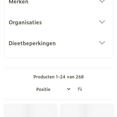
Merken
filter
Organisaties
filter
Dieetbeperkingen
filter
Producten
1
-
24
van
268
Sorteer op: