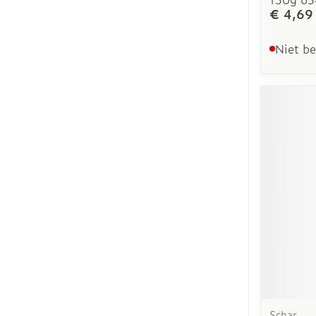
€ 4,69
Niet b
Schar