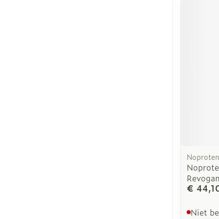
Noprote
Noprote
Revoga
€ 44,1
Niet b