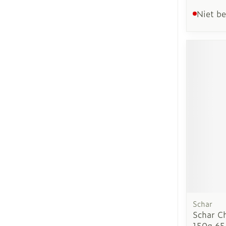
Niet b
Schar
Schar Ch
150g 65