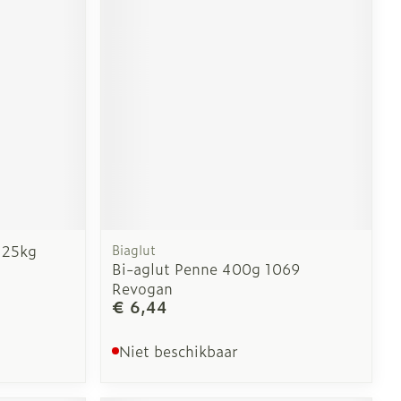
erende
Parfums en
geurproducten
 25kg
Biaglut
Bi-aglut Penne 400g 1069
Revogan
€ 6,44
CBD
Niet beschikbaar