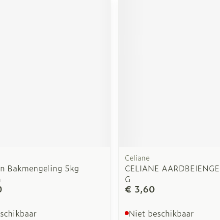
n
Celiane
n Bakmengeling 5kg
CELIANE AARDBEIENGE
n
G
0
€ 3,60
eschikbaar
Niet beschikbaar