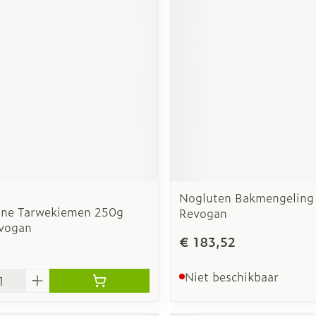
rging
Supplementen
Insectenw
n
Mondmaskers
middelen
nissen
d -
uid
id
Nogluten Bakmengeling
ne Tarwekiemen 250g
Revogan
vogan
€ 183,52
Zelfbruiner
Scheren
Niet beschikbaar