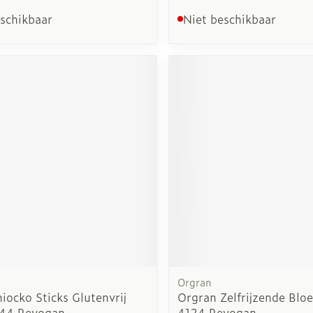
eschikbaar
Niet beschikbaar
Orgran
iocko Sticks Glutenvrij
Orgran Zelfrijzende Bl
44 Revogan
4124 Revogan