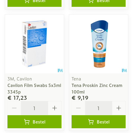
Bestel
Bestel
3M, Cavilon
Tena
Cavilon Film Swabs 5x3ml
Tena Proskin Zinc Cream
3345p
100ml
€ 17,23
€ 9,19
Aantal
Aantal
Bestel
Bestel