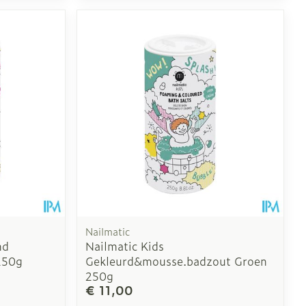
oet
geneesmiddelen
Toon meer
erende
Parfums en
geurproducten
Nailmatic
nd
Nailmatic Kids
250g
Gekleurd&mousse.badzout Groen
CBD
250g
€ 11,00