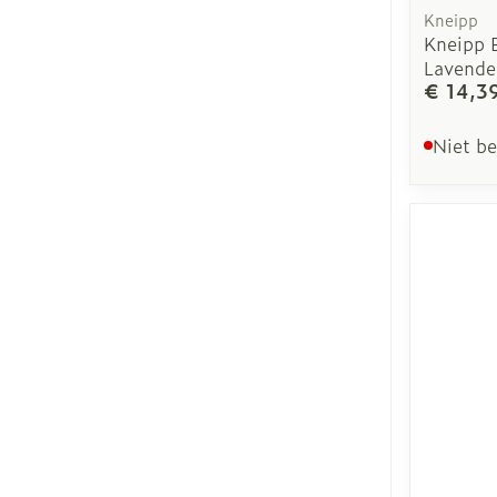
Kneipp
Kneipp B
Lavende
€ 14,3
Niet b