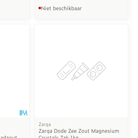
Niet beschikbaar
Zarqa
Zarqa Dode Zee Zout Magnesium
Badzout
Crystals Zak 1kg