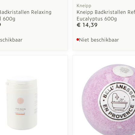
Kneipp
adkristallen Relaxing
Kneipp Badkristallen Re
l 600g
Eucalyptus 600g
9
€ 14,39
eschikbaar
Niet beschikbaar