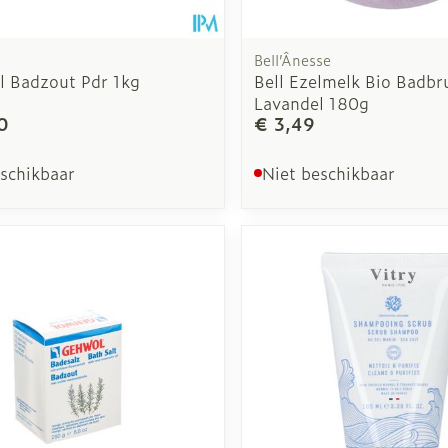
Bell’Ânesse
l Badzout Pdr 1kg
Bell Ezelmelk Bio Badbr
Lavandel 180g
0
€ 3,49
eschikbaar
Niet beschikbaar