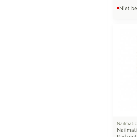
Niet b
Nailmatic
Nailmat
Badzout