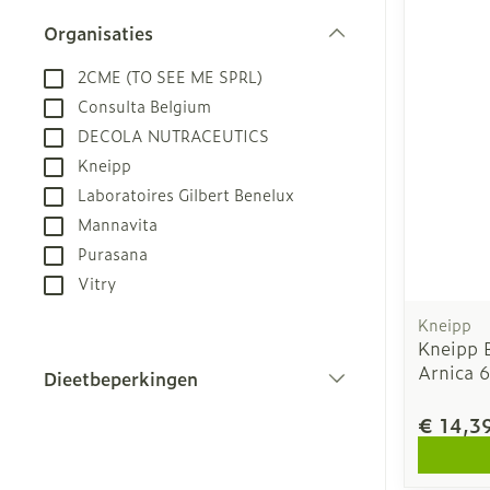
Aerosol toest
Droge voeten,
Tabletten
kloven
Organisaties
Aerosol acces
Creme, gel en
filter
Blaren
2CME (TO SEE ME SPRL)
Zuurstof
Eelt
Consulta Belgium
DECOLA NUTRACEUTICS
Ademhalingsst
Eksteroog - l
Kneipp
Toon meer
Laboratoires Gilbert Benelux
Spieren en ge
Mannavita
Purasana
Specifiek vo
Naalden en sp
Vitry
Infecties
Lichaamsverz
Spuiten
Kneipp
Kneipp B
Deodorant
Oplossing voor
Arnica 
Dieetbeperkingen
Gezichtsverzo
Naalden
Luizen
filter
€ 14,3
Naalden voor 
- pennaalden
Diagnostica
Toon meer