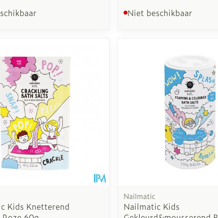
eschikbaar
Niet beschikbaar
Nailmatic
ic Kids Knetterend
Nailmatic Kids
 Roze 60g
Gekleurd&mousserend 