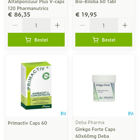
Alfaliponzuur Plus V-caps
Bio-Biloba 60 Tabl
120 Pharmanutrics
€ 86,35
€ 19,95
Aantal
Aantal
Bestel
Bestel
Deba Pharma
Primactiv Caps 60
Ginkgo Forte Caps
60x60mg Deba