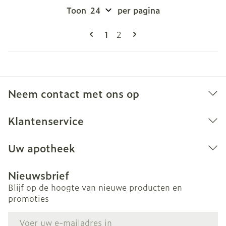
Toon
per pagina
Pagina's
U lees momenteel pagina
Pagina
1
2
Neem contact met ons op
Klantenservice
Uw apotheek
Nieuwsbrief
Blijf op de hoogte van nieuwe producten en
promoties
E-mail adres