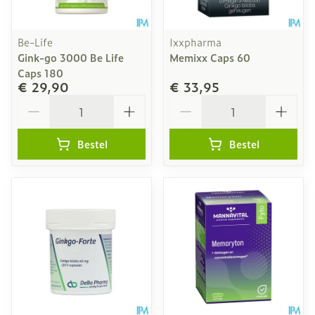
Be-Life
Ixxpharma
Gink-go 3000 Be Life
Memixx Caps 60
Caps 180
€ 29,90
€ 33,95
Aantal
Aantal
Bestel
Bestel