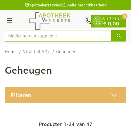
Dia 1 van 1
Ga naar de inhoud
Apothekersadvies
Snelle beschikbaarheid
0
0 artikelen
Menu
€ 0,00
Me
Zoek
Product, merk, categorie...
Home
/
Vitaliteit 50+
/
Geheugen
Geheugen
Filteren
Producten
1
-
24
van
47