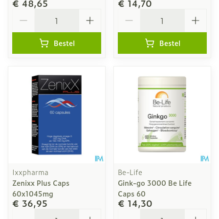
€ 48,65
€ 14,70
Aantal
Aantal
Bestel
Bestel
Ixxpharma
Be-Life
Zenixx Plus Caps
Gink-go 3000 Be Life
60x1045mg
Caps 60
€ 36,95
€ 14,30
Aantal
Aantal