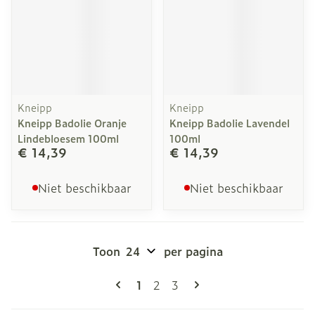
Kneipp
Kneipp
Kneipp Badolie Oranje
Kneipp Badolie Lavendel
Lindebloesem 100ml
100ml
€ 14,39
€ 14,39
Niet beschikbaar
Niet beschikbaar
Toon
per pagina
Pagina's
U lees momenteel pagina
Pagina
Pagina
1
2
3