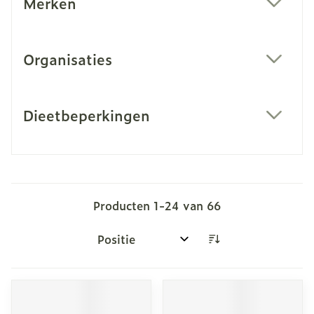
Merken
filter
Organisaties
filter
Dieetbeperkingen
filter
Producten
1
-
24
van
66
Sorteer op: