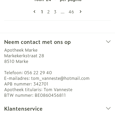
Pagina's
U lees momenteel pagina
Pagina
Pagina
Pagina
1
2
3
...
46
Neem contact met ons op
Apotheek Marke
Markekerkstraat 28
8510
Marke
Telefoon:
056 22 29 40
E-mailadres:
tom_vanneste@
hotmail.com
APB nummer:
342701
Apotheek titularis:
Tom Vanneste
BTW nummer:
BE0860456811
Klantenservice