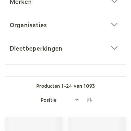
Merken
filter
Organisaties
filter
Dieetbeperkingen
filter
Producten
1
-
24
van
1093
Sorteer op: