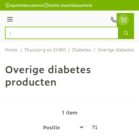
Ga naar de inhoud
Apothekersadvies
Snelle beschikbaarheid
Menu
Zoek
Product, merk, categorie...
Home
/
Thuiszorg en EHBO
/
Diabetes
/
Overige diabetes 
Overige diabetes
producten
1
item
Sorteer op: