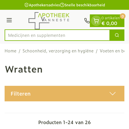
Dia 1 van 1
Ga naar de inhoud
Apothekersadvies
Snelle beschikbaarheid
0
0 artikelen
Menu
€ 0,00
Medici
Zoek
Product, merk, categorie...
Home
/
Schoonheid, verzorging en hygiëne
/
Voeten en be
Wratten
Filteren
Producten
1
-
24
van
26