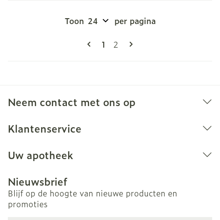
Toon
per pagina
Pagina's
U lees momenteel pagina
Pagina
1
2
Neem contact met ons op
Klantenservice
Uw apotheek
Nieuwsbrief
Blijf op de hoogte van nieuwe producten en
promoties