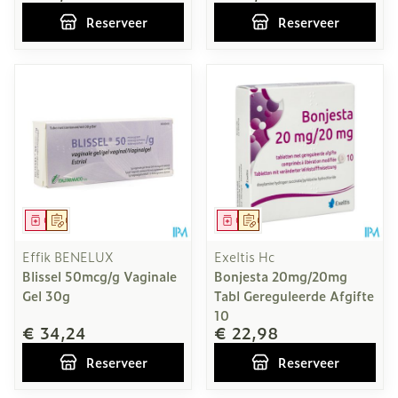
Reserveer
Reserveer
Geneesmiddel
Op voorschrift
Geneesmiddel
Op voorschrift
Effik BENELUX
Exeltis Hc
Blissel 50mcg/g Vaginale
Bonjesta 20mg/20mg
Gel 30g
Tabl Gereguleerde Afgifte
10
€ 34,24
€ 22,98
Reserveer
Reserveer