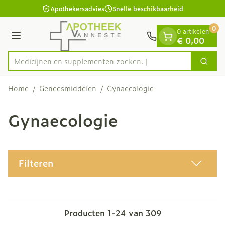
Dia 1 van 1
Ga naar de inhoud
Apothekersadvies
Snelle beschikbaarheid
0
0 artikelen
Menu
€ 0,00
Medicijnen en s
Zoek
Product, merk, categorie...
Home
/
Geneesmiddelen
/
Gynaecologie
Gynaecologie
Filteren
Producten
1
-
24
van
309