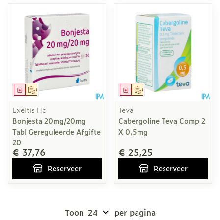
Geneesmiddel
Op voorschrift
Geneesmiddel
Op voorschrift
Exeltis Hc
Teva
Bonjesta 20mg/20mg
Cabergoline Teva Comp 2
Tabl Gereguleerde Afgifte
X 0,5mg
20
€ 37,76
€ 25,25
Reserveer
Reserveer
Toon
per pagina