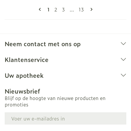
Pagina's
U lees momenteel pagina
Pagina
Pagina
Pagina
1
2
3
...
13
Neem contact met ons op
Klantenservice
Uw apotheek
Nieuwsbrief
Blijf op de hoogte van nieuwe producten en
promoties
E-mail adres